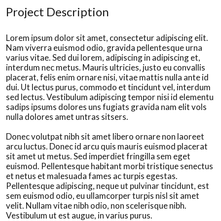
Project Description
Lorem ipsum dolor sit amet, consectetur adipiscing elit.
Nam viverra euismod odio, gravida pellentesque urna
varius vitae. Sed dui lorem, adipiscing in adipiscing et,
interdum nec metus. Mauris ultricies, justo eu convallis
placerat, felis enim ornare nisi, vitae mattis nulla ante id
dui. Ut lectus purus, commodo et tincidunt vel, interdum
sed lectus. Vestibulum adipiscing tempor nisi id elementu
sadips ipsums dolores uns fugiats gravida nam elit vols
nulla dolores amet untras sitsers.
Donec volutpat nibh sit amet libero ornare non laoreet
arcu luctus. Donec id arcu quis mauris euismod placerat
sit amet ut metus. Sed imperdiet fringilla sem eget
euismod. Pellentesque habitant morbi tristique senectus
et netus et malesuada fames ac turpis egestas.
Pellentesque adipiscing, neque ut pulvinar tincidunt, est
sem euismod odio, eu ullamcorper turpis nisl sit amet
velit. Nullam vitae nibh odio, non scelerisque nibh.
Vestibulum ut est augue, in varius purus.